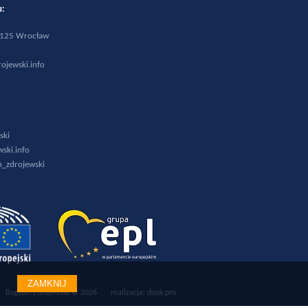
wiu:
0-125 Wrocław
1
ojewski.info
ski
ski.info
_zdrojewski
ZAMKNIJ
Bogdan Zdrojewski © 2026
realizacja:
dook.pro