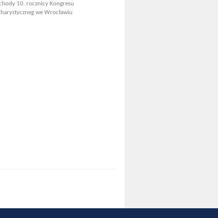
hody 10. rocznicy Kongresu
harystyczneg we Wrocławiu