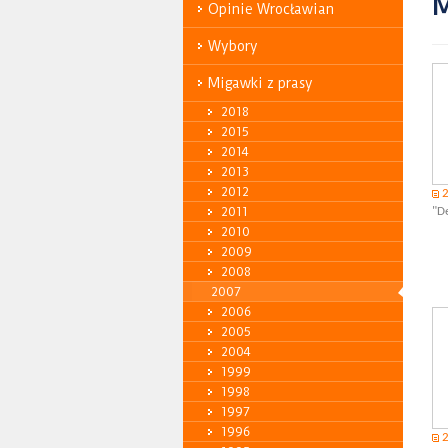
M
Opinie Wrocławian
Wybory
Migawki z prasy
2018
2015
2014
2013
2012
2011
"D
2010
2009
2008
2007
2006
2005
2004
1999
1998
1997
1996