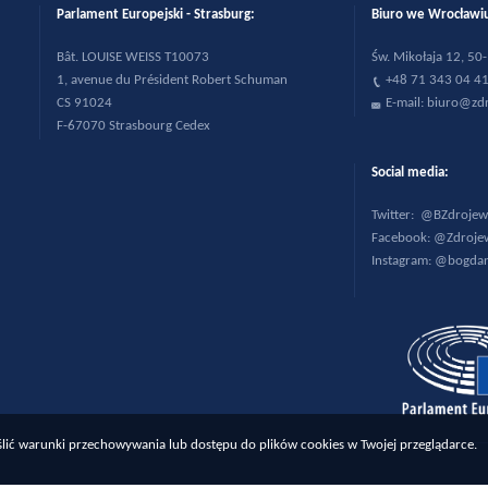
Parlament Europejski - Strasburg:
Biuro we Wrocła
B
ât. LOUISE WEISS T10073
Św. Mikołaja 12, 5
1, avenue du Pr
ésident Robert Schuman
+48 71 343 04 4
CS 91024
E-mail:
biuro@zdr
F-67070 Strasbourg Cedex
Social media:
Twitter:
@BZdrojew
Facebook:
@Zdrojew
Instagram:
@bogdan
reślić warunki przechowywania lub dostępu do plików cookies w Twojej przeglądarce.