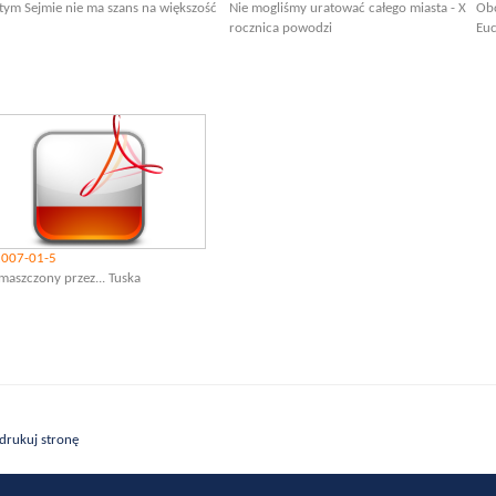
tym Sejmie nie ma szans na większość
Nie mogliśmy uratować całego miasta - X
Obc
rocznica powodzi
Euc
2007-01-5
maszczony przez... Tuska
drukuj stronę