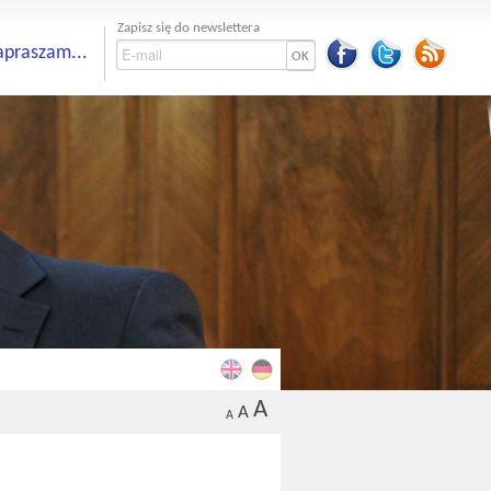
Zapisz się do newslettera
apraszam...
OK
A
A
A