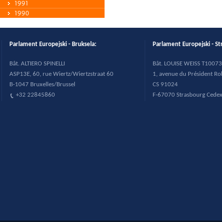
1991
1990
Parlament Europejski - Bruksela:
Parlament Europejski - St
B
ât. ALTIERO SPINELLI
B
ât. LOUISE WEISS T10073
ASP13E, 60, rue Wiertz/Wiertzstraat 60
1, avenue du Pr
ésident R
B-1047 Bruxelles/Brussel
CS 91024
+32 22845860
F-67070 Strasbourg Cede