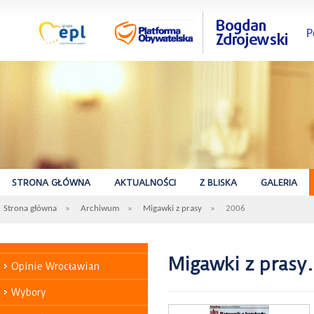
P
STRONA GŁÓWNA
AKTUALNOŚCI
Z BLISKA
GALERIA
Strona główna
»
Archiwum
»
Migawki z prasy
»
2006
Migawki z prasy
Opinie Wrocławian
Wybory