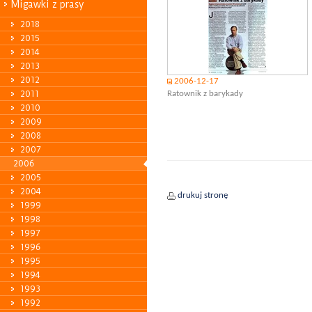
Migawki z prasy
2018
2015
2014
2013
2012
2006-12-17
2011
Ratownik z barykady
2010
2009
2008
2007
2006
2005
2004
drukuj stronę
1999
1998
1997
1996
1995
1994
1993
1992