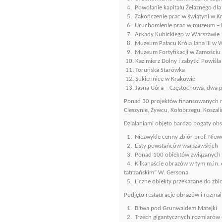
4. Powołanie kapitału Żelaznego dl
5. Zakończenie prac w świątyni w K
6. Uruchomienie prac w muzeum – Eu
7. Arkady Kubickiego w Warszawie
8. Muzeum Pałacu Króla Jana III w 
9. Muzeum Fortyfikacji w Zamościu
10. Kazimierz Dolny i zabytki Powiśla
11. Toruńska Starówka
12. Sukiennice w Krakowie
13. Jasna Góra – Częstochowa, dwa 
Ponad 30 projektów finansowanych m.
Cieszynie, Żywcu, Kołobrzegu, Koszali
Działaniami objęto bardzo bogaty obs
1. Niezwykle cenny zbiór prof. Niewo
2. Listy powstańców warszawskich
3. Ponad 100 obiektów związanych 
4. Kilkanaście obrazów w tym m.in. 
tatrzańskim” W. Gersona
5. Liczne obiekty przekazane do zbi
Podjęto restauracje obrazów i rozmai
1. Bitwa pod Grunwaldem Matejki
2. Trzech gigantycznych rozmiarów 