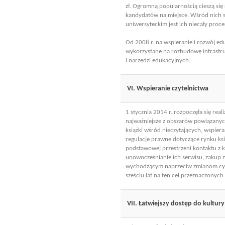
zł. Ogromną popularnością cieszą się 
kandydatów na miejsce. Wśród nich s
uniwersyteckim jest ich niecały proce
Od 2008 r. na wspieranie i rozwój edu
wykorzystane na rozbudowę infrastru
i narzędzi edukacyjnych.
VI. Wspieranie czytelnictwa
1 stycznia 2014 r. rozpoczęła się real
najważniejsze z obszarów powiązanych
książki wśród nieczytających, wspiera
regulacje prawne dotyczące rynku ksi
podstawowej przestrzeni kontaktu z k
unowocześnianie ich serwisu, zakup 
wychodzącym naprzeciw zmianom cywili
sześciu lat na ten cel przeznaczonych 
VII. Łatwiejszy dostęp do kultury