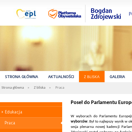
P
STRONA GŁÓWNA
AKTUALNOŚCI
Z BLISKA
GALERIA
Strona główna
»
Z bliska
»
Praca
Poseł do Parlamentu Europej
Edukacja
W wyborach do Parlamentu Europejsk
wyborców
. Był to najlepszy wynik w o
Praca
sesja plenarna nowej kadencji Parla