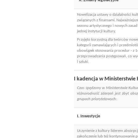
X. Zmiany legislacyjne
Nowelizacja ustawy o działalności kul
związanych z finansami. Najważniejsz
sezonu artystycznego i nowych zasad
jednej instytucji kultury.
Przyjęto korzystną dla twórców nowe
kategorii zamawiających i przedmiot
obowiązek stosowania procedur - z 14
przeprowadzania postępowań, co wyc
i sztuki.
I kadencja w Ministerstwie
Czas spędzony w Ministerstwie Kultur
różnorodność zdarzeń jest zbyt obsz
grupach priorytetowych:
I. Inwestycje
Uczynienie z kultury liderem absorpc
zakończenie lub też kontynuowanie p