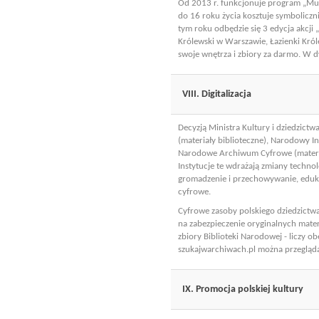
Od 2013 r. funkcjonuje program „Muz
do 16 roku życia kosztuje symboliczn
tym roku odbędzie się 3 edycja akcji
Królewski w Warszawie, Łazienki Król
swoje wnętrza i zbiory za darmo. W d
VIII. Digitalizacja
Decyzją Ministra Kultury i dziedzict
(materiały biblioteczne), Narodowy In
Narodowe Archiwum Cyfrowe (materiał
Instytucje te wdrażają zmiany techno
gromadzenie i przechowywanie, edukuj
cyfrowe.
Cyfrowe zasoby polskiego dziedzictwa
na zabezpieczenie oryginalnych materi
zbiory Biblioteki Narodowej - liczy
szukajwarchiwach.pl można przeglą
IX. Promocja polskiej kultury