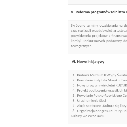
V. Reforma programów Ministra 
Skrócono terminy oczekiwania na de
czas realizacji przedsięwzięć artys
pozyskiwania projektów z finansowan
komisji konkursowych podawany do 
zewnętrznych.
VI. Nowe inicjatywy
1. Budowa Muzeum II Wojny Świato
2. Powołanie Instytutu Muzyki i Tań
3. Nowy program wieloletni KULTU
4. Projekt podłączenia wszystkich 
5. Powołanie Polsko-Rosyjskiego Ce
6. Uruchomienie Sieci
7. Akcje społeczne „Kultura się liczy
8. Organizacja Kongresu Kultury Pol
Kultury we Wrocławiu.