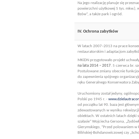
Na jego realizację planuje się prze
powierzchni użytkowej 5 tys. mkw.), w
Bzów”, a także park i ogród.
IV. Ochrona zabytków
W latach 2007–2013 na prace konserw
restauratorskim i adaptacjom zabytk
MKiDN przygotowało projekt uchwał
na lata 2014 – 2017
. 5 czerwca br. 
Postulowane zmiany obecnie funkcjo
do zapewnienia spójnego organizacy
ręku Generalnego Konserwatora Zaby
Uruchomiony został jedyny, ogólnopo
Polski po 1945 r. -
www.dzielautracon
od początku lat 90. baza jest główny
zdewastowanych w wyniku rekwizycji, 
obiektach. W ostatnich latach dzięki
szałasie” Wojciecha Gersona, „Żydów
Gierymskiego, ”Przed polowaniem w R
Bilińskiej-Bohdanowiczowej czy „Sch