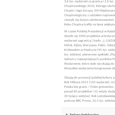
3,6 tys. wydarzeń za granicą i 2,6 ty
Chopinowskiego 2010, którego obcho
Chopin i Jego Europa, XVI Międzyna
Chopinologiczny z udziałem najznami
cieszyły się dużym zainteresowaniem
Roku Chopina trafiły na łamy większ
W czasie Polskiej Prezydencji w Radz
złożyło się 1000 projektów artystyczn
wydarzeń zagranicą ( hasło: „I, CULTU
Mińsk, Kijów, Warszawa, Pekin, Tokio
Królewskim w Madrycie (95 tys. widzó
tys. widzów), plenerowy spektakl „Pla
Jednym z najważniejszych punktów Pr
Wydarzenie, które stało się okazją do
Wszystkie wydarzenia kongresowe obe
Okazją do promocji polskiej kultury z
Rok Miłosza 2011 (150 wydarzeń, m.in
Polska bez granic / Polen grenzenlos
ponad 60 projektów i 22 wizyty study
30 tysięcy widzów), Rok Lutosławski
podczas BBC Proms, 22,5 tys. widzó