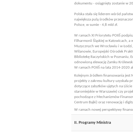
dokumentu - osiągnięty zostanie w 20
Polska stała się liderem wśród pańs
największa pulą środków przeznaczon
Polsce, w sumie - 4,8 mld zł.
W ramach XI Priorytetu POIiŚ podpis
Filharmonii Śląskiej w Katowicach, a 
Muzycznych we Wrocławiu i w Łodzi,
Wilanowie, Europejski Ośrodek Prakty
Bibliotekę Raczyńskich w Poznaniu, 
odnowioną elewację Zamku Królewski
W ramach POIiŚ na lata 2014-2020 alo
Kolejnym źródłem finansowania jest
projekty z zakresu kultury uzyskała p
dotyczące zabytków ujętych na Liście
staromiejskie w Warszawie) czy proj
pochodzące z Mechanizmów Finansowy
Centrum Bajki) oraz renowację i digit
W ramach nowej perspektywy finansow
II. Programy Ministra