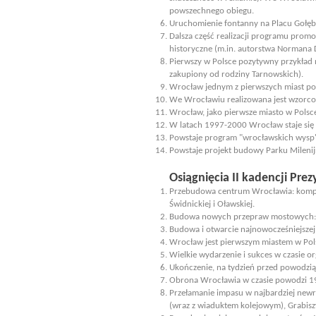
powszechnego obiegu.
Uruchomienie fontanny na Placu Gołębi
Dalsza część realizacji programu prom
historyczne (m.in. autorstwa Normana 
Pierwszy w Polsce pozytywny przykład 
zakupiony od rodziny Tarnowskich).
Wrocław jednym z pierwszych miast pos
We Wrocławiu realizowana jest wzorcow
Wrocław, jako pierwsze miasto w Polsc
W latach 1997-2000 Wrocław staje się
Powstaje program "wrocławskich wysp" -
Powstaje projekt budowy Parku Milenijn
Osiągnięcia II kadencji Pr
Przebudowa centrum Wrocławia: kompl
Świdnickiej i Oławskiej.
Budowa nowych przepraw mostowych: p
Budowa i otwarcie najnowocześniejszej 
Wrocław jest pierwszym miastem w Pols
Wielkie wydarzenie i sukces w czasie or
Ukończenie, na tydzień przed powodzią
Obrona Wrocławia w czasie powodzi 1997
Przełamanie impasu w najbardziej new
(wraz z wiaduktem kolejowym), Grabisz