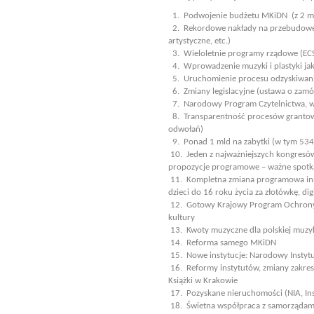
1. Podwojenie budżetu MKiDN (z 2 mld
2. Rekordowe nakłady na przebudowę in
artystyczne, etc.)
3. Wieloletnie programy rządowe (ECS,
4. Wprowadzenie muzyki i plastyki ja
5. Uruchomienie procesu odzyskiwani
6. Zmiany legislacyjne (ustawa o zamó
7. Narodowy Program Czytelnictwa, w
8. Transparentność procesów grantowy
odwołań)
9. Ponad 1 mld na zabytki (w tym 53
10. Jeden z najważniejszych kongresów 
propozycje programowe – ważne spotk
11. Kompletna zmiana programowa inst
dzieci do 16 roku życia za złotówkę, dig
12. Gotowy Krajowy Program Ochrony Za
kultury
13. Kwoty muzyczne dla polskiej muzyk
14. Reforma samego MKiDN
15. Nowe instytucje: Narodowy Instytu
16. Reformy instytutów, zmiany zakresó
Książki w Krakowie
17. Pozyskane nieruchomości (NIA, In
18. Świetna współpraca z samorządami w