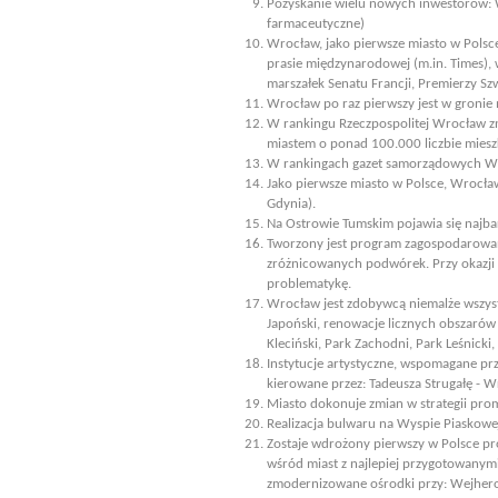
Pozyskanie wielu nowych inwestorów: W
farmaceutyczne)
Wrocław, jako pierwsze miasto w Pols
prasie międzynarodowej (m.in. Times), 
marszałek Senatu Francji, Premierzy Szw
Wrocław po raz pierwszy jest w gronie 
W rankingu Rzeczpospolitej Wrocław zn
miastem o ponad 100.000 liczbie mies
W rankingach gazet samorządowych Wroc
Jako pierwsze miasto w Polsce, Wrocł
Gdynia).
Na Ostrowie Tumskim pojawia się najbar
Tworzony jest program zagospodarowan
zróżnicowanych podwórek. Przy okazji 
problematykę.
Wrocław jest zdobywcą niemalże wszystk
Japoński, renowacje licznych obszarów z
Kleciński, Park Zachodni, Park Leśnicki
Instytucje artystyczne, wspomagane przez
kierowane przez: Tadeusza Strugałę - 
Miasto dokonuje zmian w strategii pro
Realizacja bulwaru na Wyspie Piaskowe
Zostaje wdrożony pierwszy w Polsce pr
wśród miast z najlepiej przygotowanym
zmodernizowane ośrodki przy: Wejherows