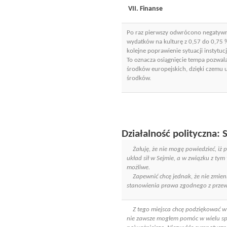
VII. Finanse
Po raz pierwszy odwrócono negatywn
wydatków na kulturę z 0,57 do 0,75
kolejne poprawienie sytuacji instytuc
To oznacza osiągnięcie tempa pozwala
środków europejskich, dzięki czemu 
środków.
Działalność polityczna: 
Żałuję, że nie mogę powiedzieć, iż p
układ sił w Sejmie, a w związku z ty
możliwe.
Zapewnić chcę jednak, że nie zmienił
stanowienia prawa zgodnego z przewi
Z tego miejsca chcę podziękować wy
nie zawsze mogłem pomóc w wielu sp