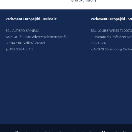
drukuj stronę
Parlament Europejski - Bruksela:
Parlament Europejski - St
B
ât. ALTIERO SPINELLI
B
ât. LOUISE WEISS T10073
ASP13E, 60, rue Wiertz/Wiertzstraat 60
1, avenue du Pr
ésident R
B-1047 Bruxelles/Brussel
CS 91024
+32 22845860
F-67070 Strasbourg Cede