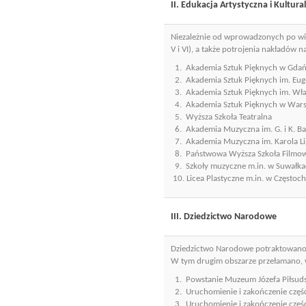
II. Edukacja Artystyczna i Kultura
Niezależnie od wprowadzonych po wiel
V i VI), a także potrojenia nakładów
1. Akademia Sztuk Pięknych w Gda
2. Akademia Sztuk Pięknych im. Eu
3. Akademia Sztuk Pięknych im. Wła
4. Akademia Sztuk Pięknych w Wars
5. Wyższa Szkoła Teatralna
6. Akademia Muzyczna im. G. i K. B
7. Akademia Muzyczna im. Karola Li
8. Państwowa Wyższa Szkoła Filmowa, 
9. Szkoły muzyczne m.in. w Suwałkach
10. Licea Plastyczne m.in. w Częstoc
III. Dziedzictwo Narodowe
Dziedzictwo Narodowe potraktowano ni
W tym drugim obszarze przełamano, w
1. Powstanie Muzeum Józefa Piłsud
2. Uruchomienie i zakończenie częśc
3. Uruchomienie i zakończenie częś