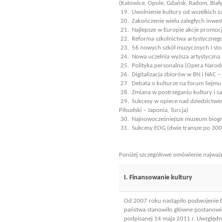
(Katowice, Opole, Gdańsk, Radom, Biały
19. Uwolnienie kultury od wszelkich z
20. Zakończenie wielu zaległych inwest
21. Najlepsze w Europie akcje promocj
22. Reforma szkolnictwa artystycznego 
23. 56 nowych szkół muzycznych I stopn
24. Nowa uczelnia wyższa artystyczna 
25. Polityka personalna (Opera Narod
26. Digitalizacja zbiorów w BN i NAC –
27. Debata o kulturze na forum Sejmu
28. Zmiana w postrzeganiu kultury i s
29. Sukcesy w opiece nad dziedzictwem
Piłsudski – Japonia, Turcja)
30. Najnowocześniejsze muzeum biogr
31. Sukcesy EOG (dwie transze po 300 
Poniżej szczegółowe omówienie najważ
I. Finansowanie kultury
Od 2007 roku nastąpiło podwojenie bu
państwa stanowiło główne postanowie
podpisanej 14 maja 2011 r. Uwzględn