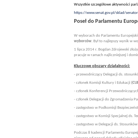
Wszystkie szczegółowe aktywności par
https://www.senat.gov.pl/sklad/senato
Poseł do Parlamentu Europe
W wyborach do Parlamentu Europejskieg
wyborców
. Był to najlepszy wynik w w
1 lipca 2014 r. Bogdan Zdrojewski złoż
pracuje w ramach najliczniejszej i dom
Kluczowe obszary działalności:
- przewodniczący Delegacji ds. stosunk
- członek Komisji Kultury i Edukacji
(CU
- członek Konferencji Przewodniczącyc
- członek Delegacji do Zgromadzenia P
- zastępstwo w Podkomisji Bezpieczeń
- zastępstwo w Komisji Specjalnej ds. 
- zastępstwo w Delegacji ds. Stosun
Podczas 8 kadencji Parlamentu Europejs