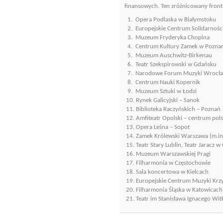
finansowych. Ten zróżnicowany front
1. Opera Podlaska w Białymstoku
2. Europejskie Centrum Solidarnośc
3. Muzeum Fryderyka Chopina
4. Centrum Kultury Zamek w Pozna
5. Muzeum Auschwitz-Birkenau
6. Teatr Szekspirowski w Gdańsku
7. Narodowe Forum Muzyki Wrocł
8. Centrum Nauki Kopernik
9. Muzeum Sztuki w Łodzi
10. Rynek Galicyjski – Sanok
11. Biblioteka Raczyńskich – Poznań
12. Amfiteatr Opolski – centrum pols
13. Opera Leśna – Sopot
14. Zamek Królewski Warszawa (m.in.
15. Teatr Stary Lublin, Teatr Jaracz w
16. Muzeum Warszawskiej Pragi
17. Filharmonia w Częstochowie
18. Sala koncertowa w Kielcach
19. Europejskie Centrum Muzyki Krzy
20. Filharmonia Śląska w Katowicach
21. Teatr im Stanisława Ignacego Wi