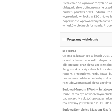
Niezależnie od wprowadzonych po wie
ubiegania się o dofinansowanie przed
budżetu państwa oraz Funduszu Promo
wypełnieniu wniosku w EBOI. Nowe f
poprawność wprowadzonych danych i 
wniosków błędnych formalnie. Proced
III. Programy wieloletnie
KULTURA+
Celem realizowanego w latach 2011-
uczestnictwa w życiu kulturalnym na 
bibliotecznej oraz digitalizację zaso
Program składa się z dwóch Priorytetó
remont, przebudowa, rozbudowa i bud
poszerzenie i ułatwienie dostępu do 
rozbudowę pracowni digitalizacyjnyc
Budowa Muzeum II Wojny Światowe
Muzeum ma być nowoczesnym obiektem
badawczej. Ma służyć upowszechnianiu
realizowany jest w latach 2011–2014
Budowa Kompleksu Muzeum Józefa P