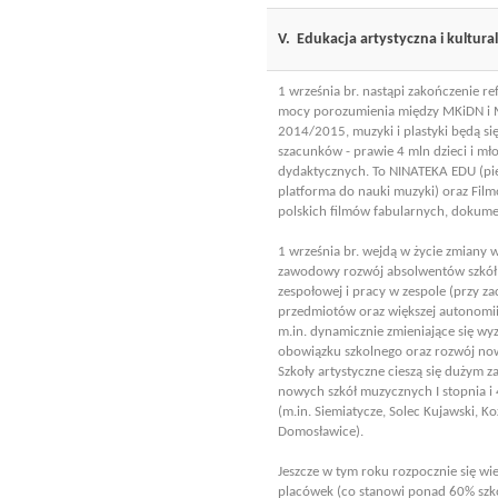
V. Edukacja artystyczna i kultura
1 września br. nastąpi zakończenie 
mocy porozumienia między MKiDN i M
2014/2015, muzyki i plastyki będą si
szacunków - prawie 4 mln dzieci i mł
dydaktycznych. To NINATEKA EDU (pie
platforma do nauki muzyki) oraz Fil
polskich filmów fabularnych, dokume
1 września br. wejdą w życie zmiany w 
zawodowy rozwój absolwentów szkół i 
zespołowej i pracy w zespole (przy zac
przedmiotów oraz większej autonomii
m.in. dynamicznie zmieniające się wy
obowiązku szkolnego oraz rozwój now
Szkoły artystyczne cieszą się dużym
nowych szkół muzycznych I stopnia i 
(m.in. Siemiatycze, Solec Kujawski, 
Domosławice).
Jeszcze w tym roku rozpocznie się wie
placówek (co stanowi ponad 60% szk