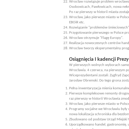
Wrocław rozwiązuje problem wrocławski
Osobowicach, Pawłowicach, nowa nekrop
Po raz pierwszy w historii miasta zost
Wrocław, jako pierwsze miasto w Polsce
EBOiR etc.
Rozwiązanie "problemów śmieciowych". 
Przygotowanie pierwszego w Polsce p
Wrocław otrzymuje "Flagę Europy".
Realizacja nowoczesnych centrów han
Wrocław tworzy eksperymentalny progr
Osiągnięcia I kadencji Pre
W pierwszych wolnych wyborach samor
Wrocławia. 4 czerwca, na pierwszym po
Wiceprezydentami zostali: Zygfryd Zapo
Jarosław Obremski. Do tego grona zost
Pełna inwentaryzacja mienia komunaln
Pierwsze kompleksowe remonty drogowe
raz pierwszy w historii Wrocławia zmo
Wrocław, jako pierwsze miasto w Polsce
Programy socjalne we Wrocławiu były w
nowa lokalizacja schroniska dla bezdo
Zbudowano od podstaw Urząd Miejski W
Uporządkowano handel, gastronomię, us