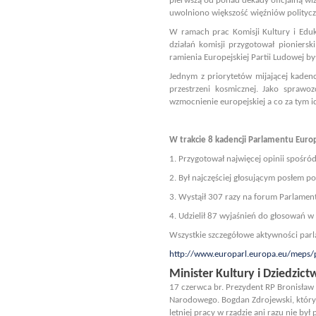
pierwszą od ponad dekady oficjalną wi
uwolniono większość więźniów politycz
W ramach prac Komisji Kultury i Edu
działań komisji przygotował pioniersk
ramienia Europejskiej Partii Ludowej b
Jednym z priorytetów mijającej kadencj
przestrzeni kosmicznej. Jako sprawo
wzmocnienie europejskiej a co za tym i
W trakcie 8 kadencji Parlamentu Euro
1. Przygotował najwięcej opinii spośró
2. Był najczęściej głosującym posłem 
3. Wystąił 307 razy na forum Parlamen
4. Udzielił 87 wyjaśnień do głosowań w
Wszystkie szczegółowe aktywności parl
http://www.europarl.europa.eu/meps
Minister Kultury i Dziedzi
17 czerwca br. Prezydent RP Bronisław
Narodowego. Bogdan Zdrojewski, który
letniej pracy w rządzie ani razu nie by