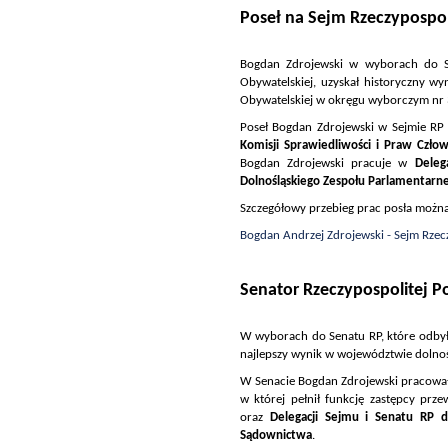
Poseł na Sejm Rzeczypospoli
Bogdan Zdrojewski w wyborach do Sejm
Obywatelskiej, uzyskał historyczny w
Obywatelskiej w okręgu wyborczym nr 
Poseł Bogdan Zdrojewski w Sejmie RP
Komisji Sprawiedliwości i Praw Człow
Bogdan Zdrojewski pracuje w
Deleg
Dolnośląskiego Zespołu Parlamentarn
Szczegółowy przebieg prac posła można ś
Bogdan Andrzej Zdrojewski - Sejm Rzecz
Senator Rzeczypospolitej Po
W wyborach do Senatu RP, które odbyły
najlepszy wynik w województwie dolnoś
W Senacie Bogdan Zdrojewski pracowa
w której pełnił funkcję zastępcy prz
oraz
Delegacji Sejmu i Senatu RP
Sądownictwa
.