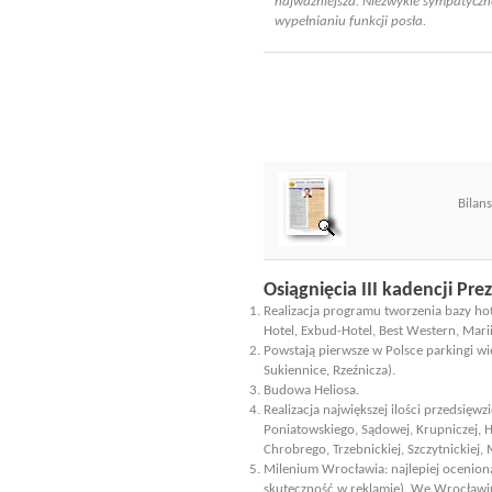
najważniejsza. Niezwykle sympatyczne
wypełnianiu funkcji posła.
Bilan
Osiągnięcia III kadencji Pr
Realizacja programu tworzenia bazy hote
Hotel, Exbud-Hotel, Best Western, Marii
Powstają pierwsze w Polsce parkingi w
Sukiennice, Rzeźnicza).
Budowa Heliosa.
Realizacja największej ilości przedsięwz
Poniatowskiego, Sądowej, Krupniczej, H
Chrobrego, Trzebnickiej, Szczytnickiej
Milenium Wrocławia: najlepiej ocenion
skuteczność w reklamie). We Wrocławiu