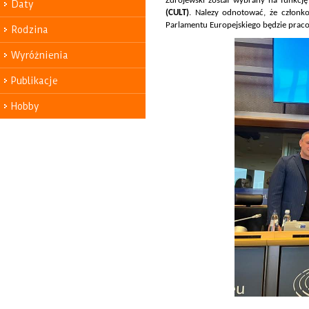
Zdrojewski został wybrany na funkcj
Daty
(CULT)
. Nalezy odnotować, że członko
Parlamentu Europejskiego będzie prac
Rodzina
Wyróżnienia
Publikacje
Hobby