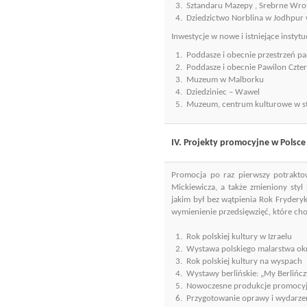
3. Sztandaru Mazepy , Srebrne Wrota
4. Dziedzictwo Norblina w Jodhpur 
Inwestycje w nowe i istniejące instyt
1. Poddasze i obecnie przestrzeń 
2. Poddasze i obecnie Pawilon Czt
3. Muzeum w Malborku
4. Dziedziniec – Wawel
5. Muzeum, centrum kulturowe w st
IV. Projekty promocyjne w Polsce
Promocja po raz pierwszy potraktow
Mickiewicza, a także zmieniony styl
jakim był bez wątpienia Rok Frydery
wymienienie przedsięwzięć, które cho
1. Rok polskiej kultury w Izraelu
2. Wystawa polskiego malarstwa o
3. Rok polskiej kultury na wyspach
4. Wystawy berlińskie: „My Berlińczyc
5. Nowoczesne produkcje promocy
6. Przygotowanie oprawy i wydarzeń a