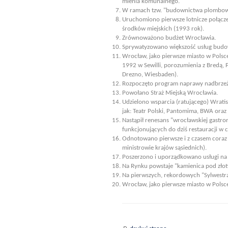
mienia komunalnego.
W ramach tzw. "budownictwa plombow
Uruchomiono pierwsze lotnicze połącze
środków miejskich (1993 rok).
Zrównoważono budżet Wrocławia.
Sprywatyzowano większość usług budo
Wrocław, jako pierwsze miasto w Polsc
1992 w Sewilli, porozumienia z Bredą, 
Drezno, Wiesbaden).
Rozpoczęto program naprawy nadbrzeż
Powołano Straż Miejską Wrocławia.
Udzielono wsparcia (ratującego) Wratisl
jak: Teatr Polski, Pantomima, BWA oraz l
Nastąpił renesans "wrocławskiej gastro
funkcjonujących do dziś restauracji w 
Odnotowano pierwsze i z czasem coraz 
ministrowie krajów sąsiednich).
Poszerzono i uporządkowano usługi n
Na Rynku powstaje "kamienica pod złoty
Na pierwszych, rekordowych "Sylwestr
Wrocław, jako pierwsze miasto w Polsce