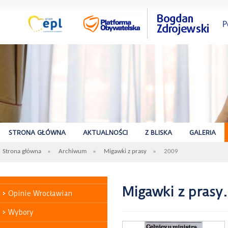
P
STRONA GŁÓWNA
AKTUALNOŚCI
Z BLISKA
GALERIA
Strona główna
»
Archiwum
»
Migawki z prasy
»
2009
Migawki z prasy
Opinie Wrocławian
Wybory