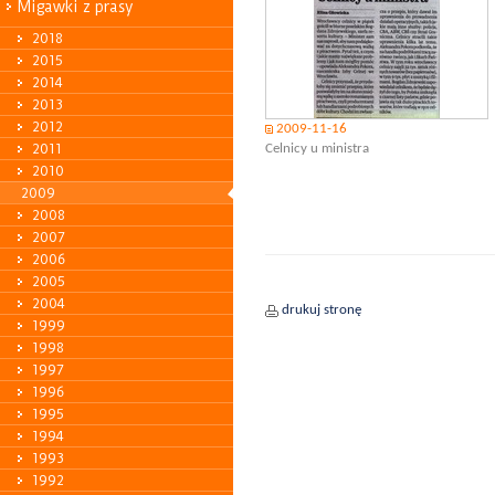
Migawki z prasy
2018
2015
2014
2013
2012
2009-11-16
2011
Celnicy u ministra
2010
2009
2008
2007
2006
2005
2004
drukuj stronę
1999
1998
1997
1996
1995
1994
1993
1992