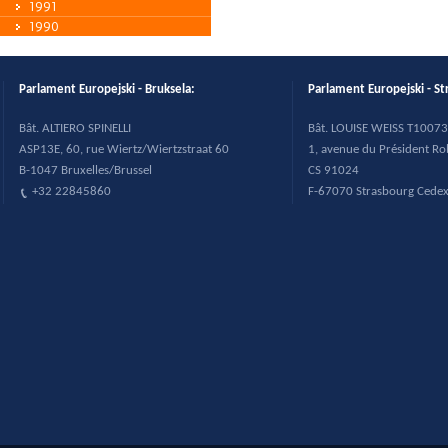
1991
1990
Parlament Europejski - Bruksela:
Parlament Europejski - St
B
ât. ALTIERO SPINELLI
B
ât. LOUISE WEISS T10073
ASP13E, 60, rue Wiertz/Wiertzstraat 60
1, avenue du Pr
ésident R
B-1047 Bruxelles/Brussel
CS 91024
+32 22845860
F-67070 Strasbourg Cede