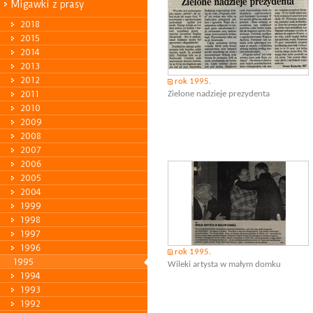
Migawki z prasy
2018
2015
2014
2013
2012
rok 1995.
2011
Zielone nadzieje prezydenta
2010
2009
2008
2007
2006
2005
2004
1999
1998
1997
1996
rok 1995.
1995
Wileki artysta w małym domku
1994
1993
1992