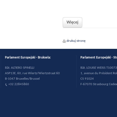
Więcej
drukuj stronę
Parlament Europejski - Bruksela:
Parlament Europejski - St
B
ât. ALTIERO SPINELLI
B
ât. LOUISE WEISS T10073
ASP13E, 60, rue Wiertz/Wiertzstraat 60
1, avenue du Pr
ésident R
B-1047 Bruxelles/Brussel
CS 91024
+32 22845860
F-67070 Strasbourg Cede