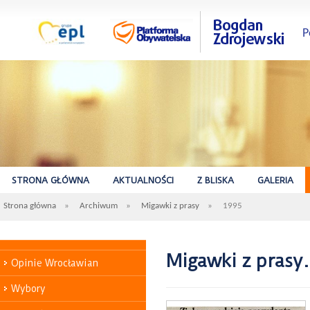
P
STRONA GŁÓWNA
AKTUALNOŚCI
Z BLISKA
GALERIA
Strona główna
»
Archiwum
»
Migawki z prasy
»
1995
Migawki z prasy.
Opinie Wrocławian
Wybory