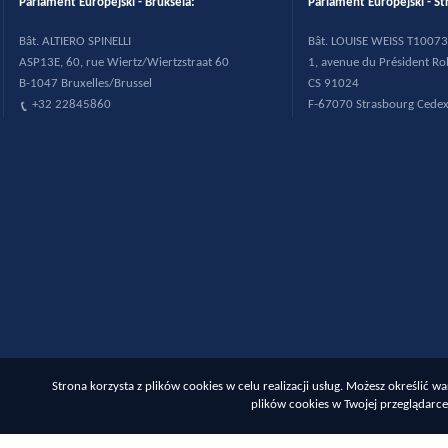
Parlament Europejski - Bruksela:
Parlament Europejski - St
B
ât. ALTIERO SPINELLI
B
ât. LOUISE WEISS T10073
ASP13E, 60, rue Wiertz/Wiertzstraat 60
1, avenue du Pr
ésident R
B-1047 Bruxelles/Brussel
CS 91024
+32 22845860
F-67070 Strasbourg Cede
Strona korzysta z plików cookies w celu realizacji usług. Możesz określić
plików cookies w Twojej przeglądarce