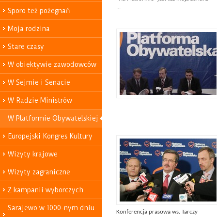
...
Sporo też pożegnań
Moja rodzina
Stare czasy
W obiektywie zawodowców
W Sejmie i Senacie
W Radzie Ministrów
W Platformie Obywatelskiej
Europejski Kongres Kultury
Wizyty krajowe
Wizyty zagraniczne
Z kampanii wyborczych
Sarajewo w 1000-nym dniu
Konferencja prasowa ws. Tarczy