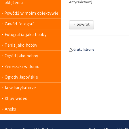
oblężenia
Antyrakietowej
Powódź w moim obiektywie
Zawód fotograf
« powrót
Fotografia jako hobby
Tenis jako hobby
drukuj stronę
Ogród jako hobby
Zwierzaki w domu
Ogrody Japońskie
Ja w karykaturze
Klipy wideo
Aneks