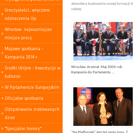
atmosfera budowania nowej formacji dla
należę.
Uroczystości, wręczone
odznaczenia itp.
Wrocław: najważniejsze
miejsce pracy
Majowe spotkania -
Kampania 2014 r.
Wrocław. Arsenał. Maj 2004 rok.
Środki Unijne - Inwestycje w
Kampania do Parlamentu ...
kulturze
W Parlamencie Europejskim
Oficjalne spotkania
Odzyskiwanie zrabowanych
dzieł
"Specjalne honory"
"Na Platformie" jest też moja żona. Z