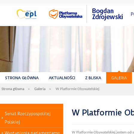
P
STRONA GŁÓWNA
AKTUALNOŚCI
Z BLISKA
GALERIA
Strona główna
»
Galeria
»
W Platformie Obywatelskiej
W Platformie Ob
Senat Rzeczypospolitej
Polskiej
W Platformie Obywatelskiej jestem od s
Wystąpienia parlamentarne