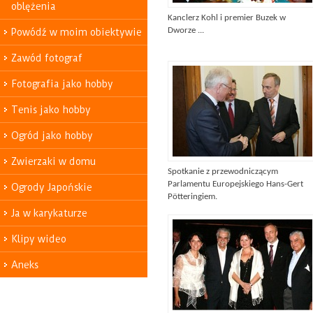
oblężenia
Kanclerz Kohl i premier Buzek w
Dworze ...
Powódź w moim obiektywie
Zawód fotograf
Fotografia jako hobby
Tenis jako hobby
Ogród jako hobby
Zwierzaki w domu
Spotkanie z przewodniczącym
Parlamentu Europejskiego Hans-Gert
Ogrody Japońskie
Pötteringiem.
Ja w karykaturze
Klipy wideo
Aneks