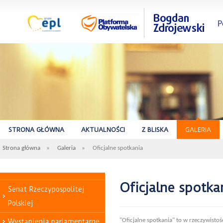
P
STRONA GŁÓWNA
AKTUALNOŚCI
Z BLISKA
GALERIA
Strona główna
»
Galeria
»
Oficjalne spotkania
Oficjalne spotka
Senat Rzeczypospolitej
Polskiej
"Oficjalne spotkania" to w rzeczywisto
Wystąpienia parlamentarne