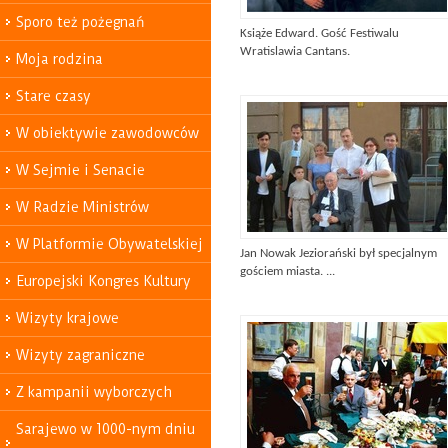
Sporo też pożegnań
Książe Edward. Gość Festiwalu
Wratislawia Cantans.
Moja rodzina
Stare czasy
W obiektywie zawodowców
W Sejmie i Senacie
W Radzie Ministrów
W Platformie Obywatelskiej
Jan Nowak Jeziorański był specjalnym
gościem miasta. ...
Europejski Kongres Kultury
Wizyty krajowe
Wizyty zagraniczne
Z kampanii wyborczych
Sarajewo w 1000-nym dniu