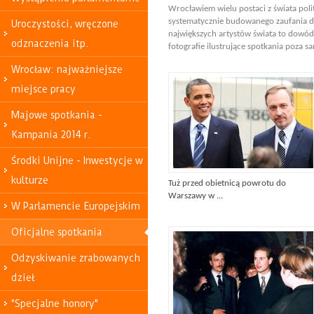
Wrocławiem wielu postaci z świata polit
systematycznie budowanego zaufania d
Uroczystości, wręczone
największych artystów świata to dowód
odznaczenia itp.
fotografie ilustrujące spotkania poza
Wrocław: najważniejsze
miejsce pracy
Majowe spotkania -
Kampania 2014 r.
Środki Unijne - Inwestycje w
kulturze
Tuż przed obietnicą powrotu do
Warszawy w ...
W Parlamencie Europejskim
Oficjalne spotkania
Odzyskiwanie zrabowanych
dzieł
"Specjalne honory"