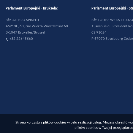
Parlament Europejski - Bruksela:
Parlament Europejski - St
B
ât. ALTIERO SPINELLI
B
ât. LOUISE WEISS T10073
ASP13E, 60, rue Wiertz/Wiertzstraat 60
1, avenue du Pr
ésident R
B-1047 Bruxelles/Brussel
CS 91024
+32 22845860
F-67070 Strasbourg Cede
Strona korzysta z plików cookies w celu realizacji usług. Możesz określić
plików cookies w Twojej przeglądarce