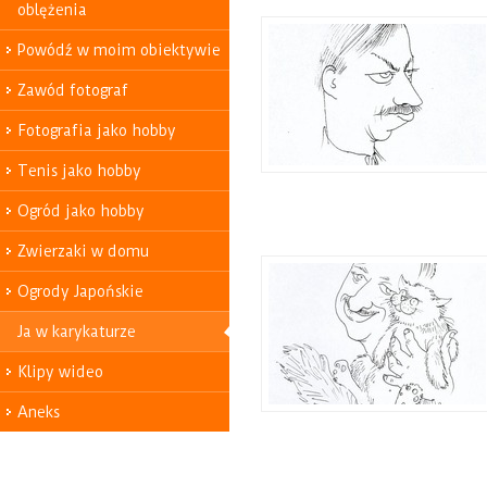
oblężenia
Powódź w moim obiektywie
Zawód fotograf
Fotografia jako hobby
Tenis jako hobby
Ogród jako hobby
Zwierzaki w domu
Ogrody Japońskie
Ja w karykaturze
Klipy wideo
Aneks