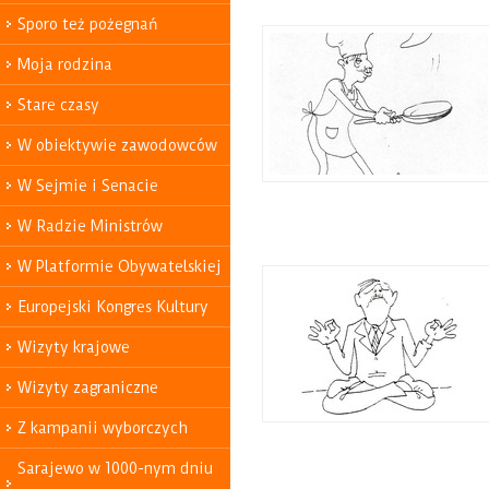
Sporo też pożegnań
Moja rodzina
Stare czasy
W obiektywie zawodowców
W Sejmie i Senacie
W Radzie Ministrów
W Platformie Obywatelskiej
Europejski Kongres Kultury
Wizyty krajowe
Wizyty zagraniczne
Z kampanii wyborczych
Sarajewo w 1000-nym dniu