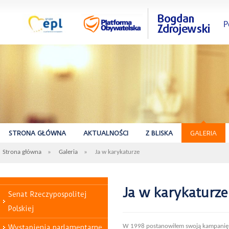
P
STRONA GŁÓWNA
AKTUALNOŚCI
Z BLISKA
GALERIA
Strona główna
»
Galeria
»
Ja w karykaturze
Ja w karykaturze
Senat Rzeczypospolitej
Polskiej
W 1998 postanowiłem swoją kampanię o
Wystąpienia parlamentarne