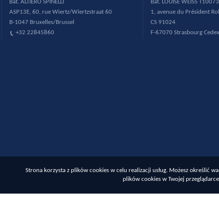
B
ât. ALTIERO SPINELLI
B
ât. LOUISE WEISS T10073
ASP13E, 60, rue Wiertz/Wiertzstraat 60
1, avenue du Pr
ésident R
B-1047 Bruxelles/Brussel
CS 91024
+32 22845860
F-67070 Strasbourg Cede
Strona korzysta z plików cookies w celu realizacji usług. Możesz określić
plików cookies w Twojej przeglądarce