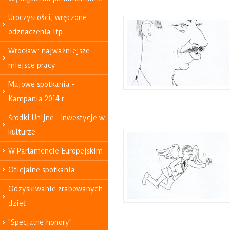
Uroczystości, wręczone
odznaczenia itp.
Wrocław: najważniejsze
miejsce pracy
Majowe spotkania -
Kampania 2014 r.
Środki Unijne - Inwestycje w
kulturze
W Parlamencie Europejskim
Oficjalne spotkania
Odzyskiwanie zrabowanych
dzieł
"Specjalne honory"