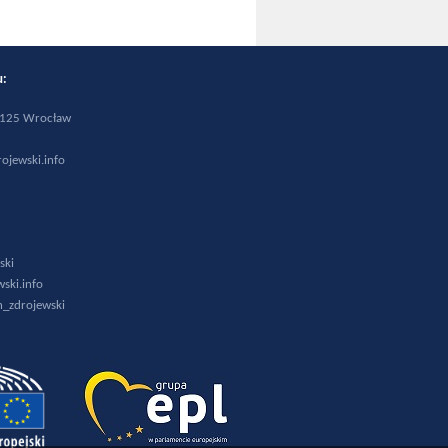
wiu:
0-125 Wrocław
1
ojewski.info
ski
ski.info
_zdrojewski