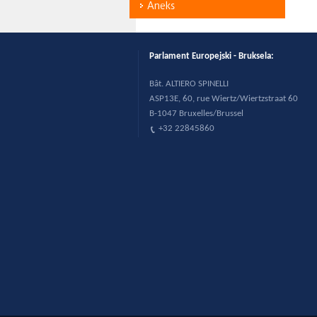
Aneks
Parlament Europejski - Bruksela:
B
ât. ALTIERO SPINELLI
ASP13E, 60, rue Wiertz/Wiertzstraat 60
B-1047 Bruxelles/Brussel
+32 22845860