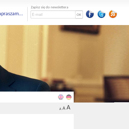
Zapisz się do newslettera
apraszam...
OK
A
A
A