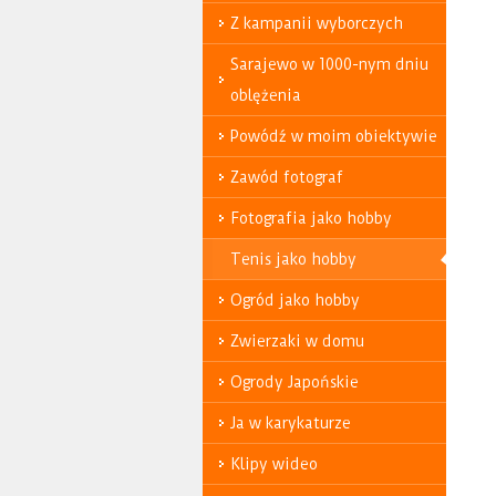
Z kampanii wyborczych
Sarajewo w 1000-nym dniu
oblężenia
Powódź w moim obiektywie
Zawód fotograf
Fotografia jako hobby
Tenis jako hobby
Ogród jako hobby
Zwierzaki w domu
Ogrody Japońskie
Ja w karykaturze
Klipy wideo