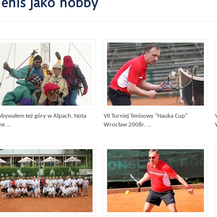
enis jako hobby
obywałem też góry w Alpach. Nota
VII Turniej Tenisowy "Nauka Cup"
e ...
Wrocław 2008r. ...