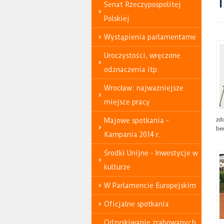
T
Senat Rzeczypospolitej
Polskiej
Wystąpienia parlamentarne
Uroczystości, wręczone
odznaczenia itp.
Wrocław: najważniejsze
miejsce pracy
Majowe spotkania -
zd
ben
Kampania 2014 r.
Środki Unijne - Inwestycje w
kulturze
W Parlamencie Europejskim
Oficjalne spotkania
Odzyskiwanie zrabowanych