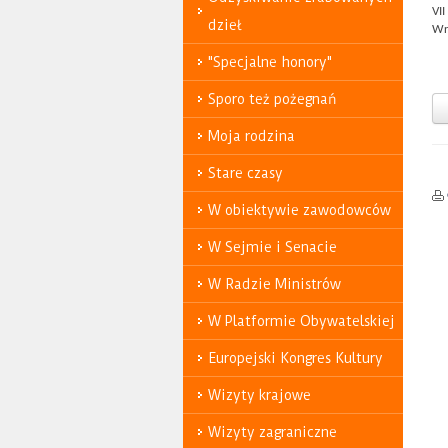
VI
dzieł
Wr
"Specjalne honory"
Sporo też pożegnań
Moja rodzina
Stare czasy
W obiektywie zawodowców
W Sejmie i Senacie
W Radzie Ministrów
W Platformie Obywatelskiej
Europejski Kongres Kultury
Wizyty krajowe
Wizyty zagraniczne