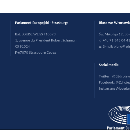
Parlament Europejski - Strasburg:
Biuro we Wrocła
B
ât. LOUISE WEISS T10073
Św. Mikołaja 12, 5
1, avenue du Pr
ésident Robert Schuman
+48 71 343 04 4
CS 91024
E-mail:
biuro@zdr
F-67070 Strasbourg Cedex
Social media:
Twitter:
@BZdrojew
Facebook:
@Zdrojew
Instagram:
@bogdan