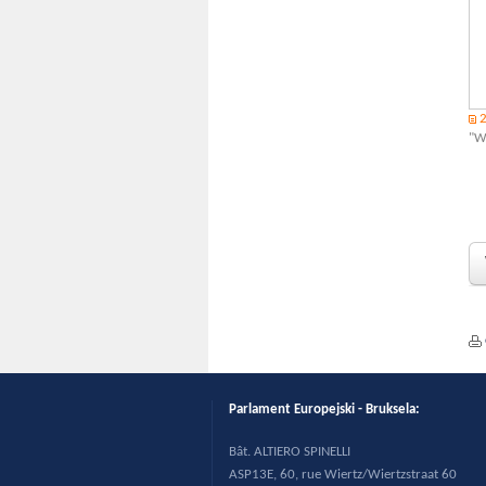
"W
Parlament Europejski - Bruksela:
B
ât. ALTIERO SPINELLI
ASP13E, 60, rue Wiertz/Wiertzstraat 60