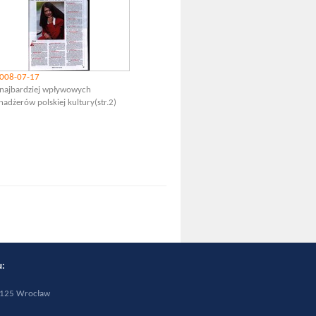
008-07-17
najbardziej wpływowych
adżerów polskiej kultury(str.2)
wiu:
0-125 Wrocław
1