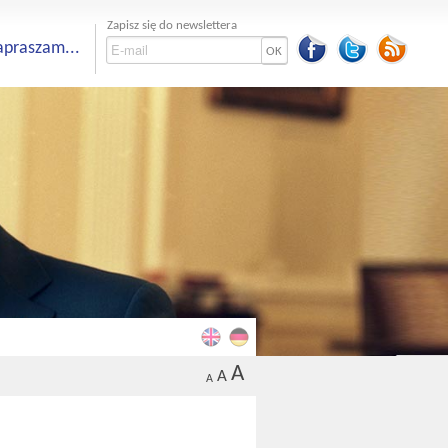
Zapisz się do newslettera
apraszam...
OK
A
A
A