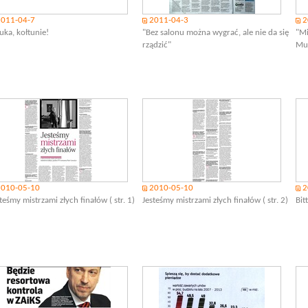
2011-04-7
2011-04-3
2
uka, kołtunie!
"Bez salonu można wygrać, ale nie da się
"Mi
rządzić"
Mu
2010-05-10
2010-05-10
2
teśmy mistrzami złych finałów ( str. 1)
Jesteśmy mistrzami złych finałów ( str. 2)
Bit