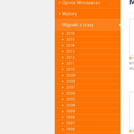
M
Opinie Wrocławian
Wybory
Migawki z prasy
2018
2015
2014
2013
2012
r
2011
Bri
Wa
2010
2009
2008
2007
2006
2005
2004
1999
1998
1997
1996