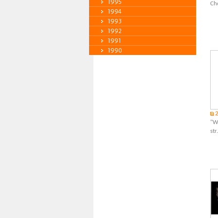
1995
Ch
1994
1993
1992
1991
1990
"Wa
str