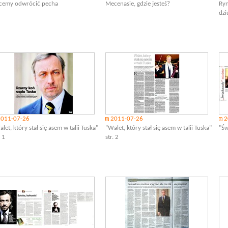
cemy odwrócić pecha
Mecenasie, gdzie jesteś?
Ryn
dzi
2011-07-26
2011-07-26
2
let, który stał się asem w talii Tuska"
"Walet, który stał się asem w talii Tuska"
"Św
. 1
str. 2