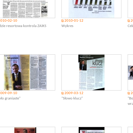
2010-02-10
2010-01-12
2
dzie resortowa kontrola ZAiKS
Wykres
Cel
2009-09-10
2009-03-12
2
ło graniaste"
"Słowo klucz"
"Bo
wr