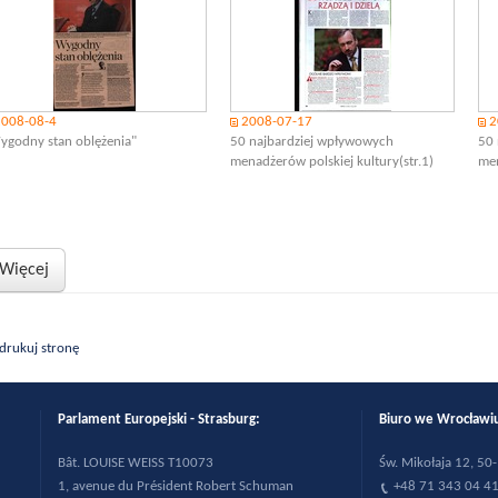
2008-08-4
2008-07-17
2
ygodny stan oblężenia"
50 najbardziej wpływowych
50 
menadżerów polskiej kultury(str.1)
men
Więcej
drukuj stronę
Parlament Europejski - Strasburg:
Biuro we Wrocła
B
ât. LOUISE WEISS T10073
Św. Mikołaja 12, 5
1, avenue du Pr
ésident Robert Schuman
+48 71 343 04 4