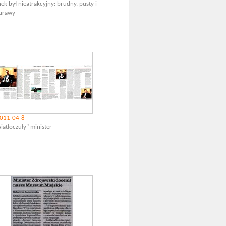
ek był nieatrakcyjny: brudny, pusty i
urawy
011-04-8
iatłoczuły" minister