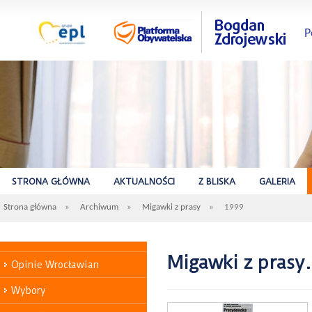
P
STRONA GŁÓWNA
AKTUALNOŚCI
Z BLISKA
GALERIA
Strona główna
»
Archiwum
»
Migawki z prasy
»
1999
Migawki z prasy.
Opinie Wrocławian
Wybory