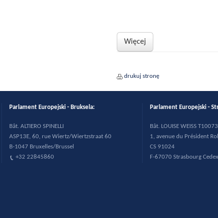
Więcej
drukuj stronę
Parlament Europejski - Bruksela:
Parlament Europejski - St
B
ât. ALTIERO SPINELLI
B
ât. LOUISE WEISS T10073
ASP13E, 60, rue Wiertz/Wiertzstraat 60
1, avenue du Pr
ésident R
B-1047 Bruxelles/Brussel
CS 91024
+32 22845860
F-67070 Strasbourg Cede