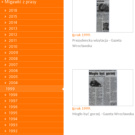
Migawki z prasy
2018
2015
2014
2013
2012
rok 1999.
2011
Prezydencka wizytacja - Gazeta
Wrocławska
2010
2009
2008
2007
2006
2005
2004
1999
1998
1997
1996
rok 1999.
1995
Mogło być gorzej - Gazeta Wrocławska
1994
1993
1992