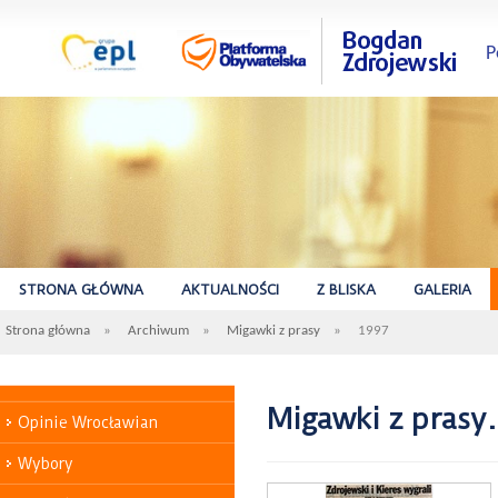
P
STRONA GŁÓWNA
AKTUALNOŚCI
Z BLISKA
GALERIA
Strona główna
»
Archiwum
»
Migawki z prasy
»
1997
Migawki z prasy.
Opinie Wrocławian
Wybory