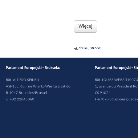
Więcej
drukuj stronę
Parlament Europejski - Bruksela:
Parlament Europejski - St
B
ât. ALTIERO SPINELLI
B
ât. LOUISE WEISS T10073
ASP13E, 60, rue Wiertz/Wiertzstraat 60
1, avenue du Pr
ésident R
B-1047 Bruxelles/Brussel
CS 91024
+32 22845860
F-67070 Strasbourg Cede