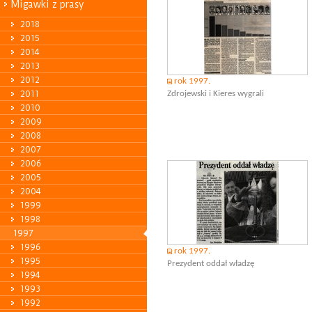
Migawki z prasy
2018
2015
2014
2013
2012
rok 1997.
2011
Zdrojewski i Kieres wygrali
2010
2009
2008
2007
2006
2005
2004
1999
1998
1997
1996
rok 1997.
1995
Prezydent oddał władzę
1994
1993
1992