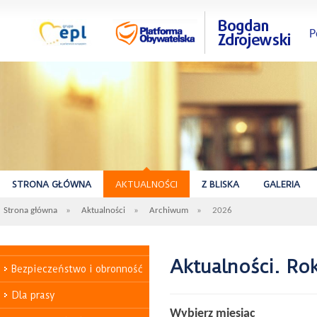
P
STRONA GŁÓWNA
AKTUALNOŚCI
Z BLISKA
GALERIA
Strona główna
»
Aktualności
»
Archiwum
»
2026
Aktualności. Ro
Bezpieczeństwo i obronność
Dla prasy
Wybierz miesiąc