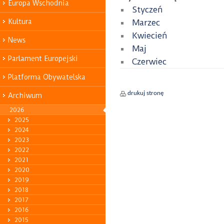
Europa Wschodnia
Styczeń
Kultura
Marzec
Kwiecień
News
Maj
Parlament Europejski
Czerwiec
Platforma Obywatelska
drukuj stronę
Archiwum
2026
2025
2024
2023
2022
2021
2020
2019
2018
2017
2016
2015