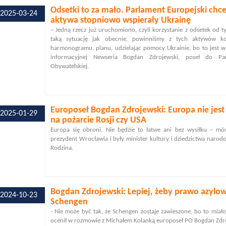
Odsetki to za mało. Parlament Europejski chc
2025-03-24
aktywa stopniowo wspierały Ukrainę
– Jedną rzecz już uruchomiono, czyli korzystanie z odsetek od 
taką sytuację jak obecnie, powinniśmy z tych aktywów k
harmonogramu, planu, udzielając pomocy Ukrainie, bo to jest w 
informacyjnej Newseria Bogdan Zdrojewski, poseł do Par
Obywatelskiej.
Europoseł Bogdan Zdrojewski: Europa nie jest 
2025-01-29
na pożarcie Rosji czy USA
Europa się obroni. Nie będzie to łatwe ani bez wysiłku – mó
prezydent Wrocławia i były minister kultury i dziedzictwa nar
Rodzina.
Bogdan Zdrojewski: Lepiej, żeby prawo azylow
2024-10-23
Schengen
- Nie może być tak, że Schengen zostaje zawieszone, bo to miało
ocenił w rozmowie z Michałem Kolanką europoseł PO Bogdan Zdr