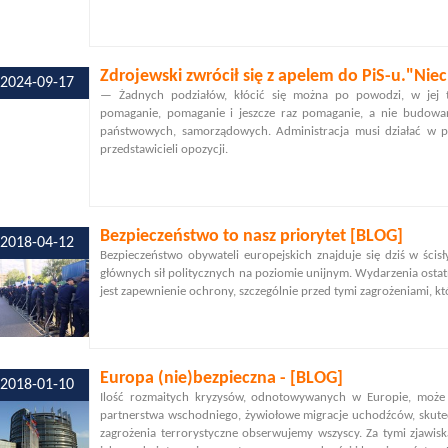
Zdrojewski zwrócił się z apelem do PiS-u."Nie
2024-09-17
— Żadnych podziałów, kłócić się można po powodzi, w jej 
pomaganie, pomaganie i jeszcze raz pomaganie, a nie budowan
państwowych, samorządowych. Administracja musi działać w pe
przedstawicieli opozycji.
Bezpieczeństwo to nasz priorytet [BLOG]
2018-04-12
Bezpieczeństwo obywateli europejskich znajduje się dziś w ścis
głównych sił politycznych na poziomie unijnym. Wydarzenia osta
jest zapewnienie ochrony, szczególnie przed tymi zagrożeniami, k
Europa (nie)bezpieczna - [BLOG]
2018-01-10
Ilość rozmaitych kryzysów, odnotowywanych w Europie, może bu
partnerstwa wschodniego, żywiołowe migracje uchodźców, skutec
zagrożenia terrorystyczne obserwujemy wszyscy. Za tymi zjawiska