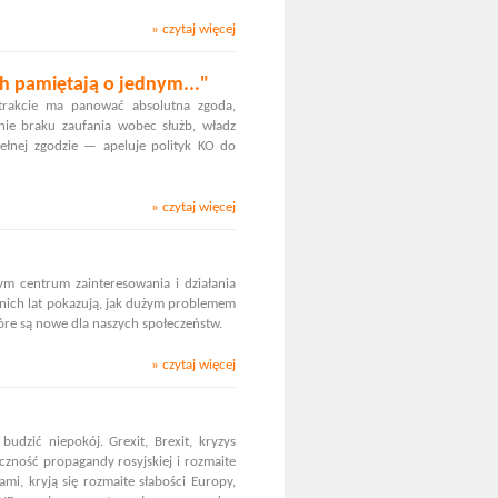
» czytaj więcej
ch pamiętają o jednym..."
trakcie ma panować absolutna zgoda,
ie braku zaufania wobec służb, władz
łnej zgodzie — apeluje polityk KO do
» czytaj więcej
łym centrum zainteresowania i działania
tnich lat pokazują, jak dużym problemem
tóre są nowe dla naszych społeczeństw.
» czytaj więcej
dzić niepokój. Grexit, Brexit, kryzys
zność propagandy rosyjskiej i rozmaite
mi, kryją się rozmaite słabości Europy,