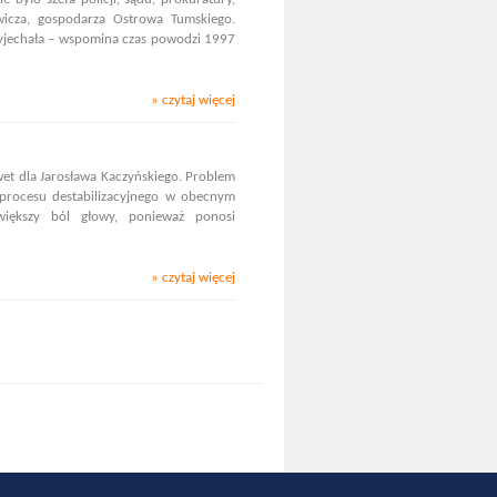
icza, gospodarza Ostrowa Tumskiego.
wyjechała – wspomina czas powodzi 1997
» czytaj więcej
et dla Jarosława Kaczyńskiego. Problem
 procesu destabilizacyjnego w obecnym
większy ból głowy, ponieważ ponosi
» czytaj więcej