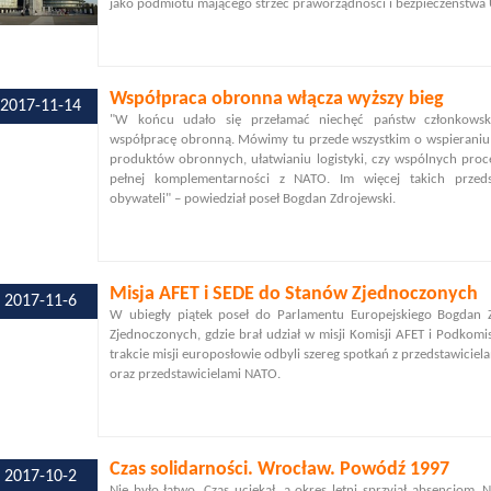
jako podmiotu mającego strzec praworządności i bezpieczeństwa U
Współpraca obronna włącza wyższy bieg
2017-11-14
"W końcu udało się przełamać niechęć państw członkowsk
współpracę obronną. Mówimy tu przede wszystkim o wspieraniu 
produktów obronnych, ułatwianiu logistyki, czy wspólnych proc
pełnej komplementarności z NATO. Im więcej takich przeds
obywateli" – powiedział poseł Bogdan Zdrojewski.
Misja AFET i SEDE do Stanów Zjednoczonych
2017-11-6
W ubiegły piątek poseł do Parlamentu Europejskiego Bogdan Z
Zjednoczonych, gdzie brał udział w misji Komisji AFET i Podkom
trakcie misji europosłowie odbyli szereg spotkań z przedstawiciel
oraz przedstawicielami NATO.
Czas solidarności. Wrocław. Powódź 1997
2017-10-2
Nie było łatwo. Czas uciekał, a okres letni sprzyjał absencjom. N