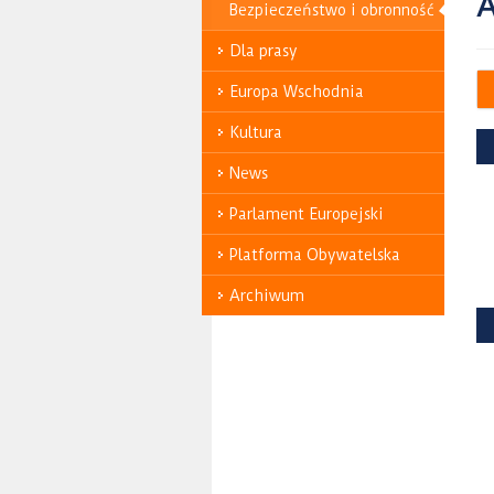
A
Bezpieczeństwo i obronność
Dla prasy
Europa Wschodnia
Kultura
News
Parlament Europejski
Platforma Obywatelska
Archiwum