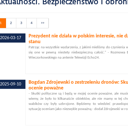
ktualności. Bezpieczeństwo i obron
1
2
3
4
>>
Prezydent nie działa w polskim interesie, nie d
2026-03-17
stanu
Patrząc na wszystkie wydarzenia, z jakimi mieliśmy do czynienia w
się one w pewną niestety niebezpieczną całość." - Rozmowa B
Wieczorkowskiego na antenie Telewizji Echo24.
Bogdan Zdrojewski o zestrzeleniu dronów: Sku
2025-09-10
ocenie poważne
- Skutki polityczne są i będą w mojej ocenie poważne, ale musi
wiemy, że było to kilkanaście obiektów, ale nie mamy w tej chw
wabików czy były uzbrojone. Będziemy to wiedzieć prawdopodo
sytuację oceniam jako niezwykle poważną - dodał Zdrojewski w r