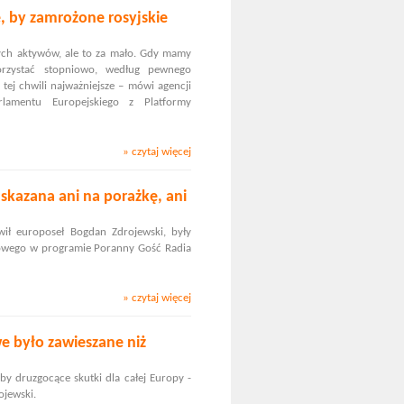
e, by zamrożone rosyjskie
tych aktywów, ale to za mało. Gdy mamy
orzystać stopniowo, według pewnego
tej chwili najważniejsze – mówi agencji
lamentu Europejskiego z Platformy
» czytaj więcej
skazana ani na porażkę, ani
wił europoseł Bogdan Zdrojewski, były
odowego w programie Poranny Gość Radia
» czytaj więcej
e było zawieszane niż
by druzgocące skutki dla całej Europy -
ojewski.