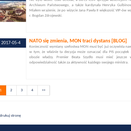
Archiwum Państwowego, a także kardynała Henryka Gulbinow
Miałem wrażenie, że po wizycie Jana Pawła II większość VIP-ów 
r. Bogdan Zdrojewski.
NATO się zmienia, MON traci dystans [BLOG]
2017-05-4
Konieczność wymiany szefostwa MON musi być już oczywista naw
w tym, że właśnie ta decyzja może oznaczać dla PIS początek
obozie władzy. Premier Beata Szydło musi mieć jeszcze 
odpowiedzialność także za aktywność każdego swojego ministra.
1
2
3
4
>>
drukuj stronę