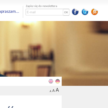
Zapisz się do newslettera
apraszam...
OK
A
A
A