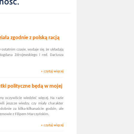
ność.
ziała zgodnie z polską racją
 ostatnim czasie, wydaje się, że układają
ogdana Zdrojewskiego i red. Dariusza
» czytaj więcej
tki polityczne będą w mojej
my oczywiście wiedzieć więcej. Na razie
ili jeszcze wiedzy, czy miały charakter
bnie za kilka-kilkanaście godzin, ale
ozmowie z Filipem Marczyńskim.
» czytaj więcej