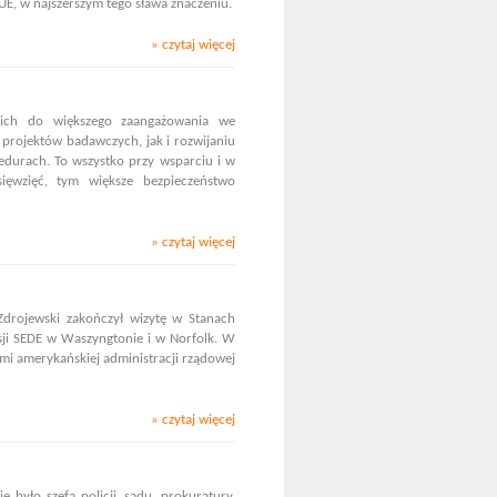
E, w najszerszym tego sława znaczeniu.
» czytaj więcej
ich do większego zaangażowania we
projektów badawczych, jak i rozwijaniu
edurach. To wszystko przy wsparciu i w
ięwzięć, tym większe bezpieczeństwo
» czytaj więcej
drojewski zakończył wizytę w Stanach
isji SEDE w Waszyngtonie i w Norfolk. W
ami amerykańskiej administracji rządowej
» czytaj więcej
ie było szefa policji, sądu, prokuratury,