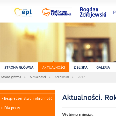
P
STRONA GŁÓWNA
AKTUALNOŚCI
Z BLISKA
GALERIA
Strona główna
»
Aktualności
»
Archiwum
»
2017
Aktualności. Rok
Bezpieczeństwo i obronność
Dla prasy
Wybierz miesiąc