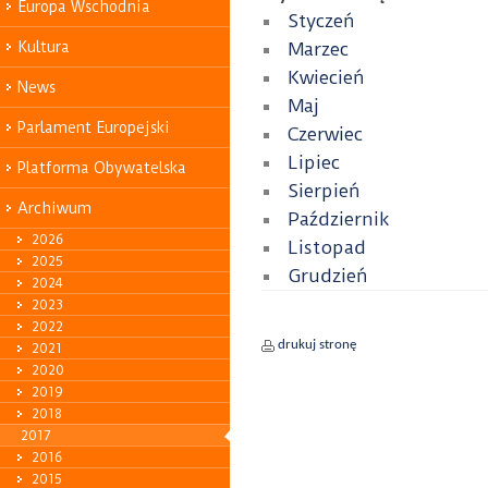
Europa Wschodnia
Styczeń
Kultura
Marzec
Kwiecień
News
Maj
Parlament Europejski
Czerwiec
Lipiec
Platforma Obywatelska
Sierpień
Archiwum
Październik
2026
Listopad
2025
Grudzień
2024
2023
2022
drukuj stronę
2021
2020
2019
2018
2017
2016
2015