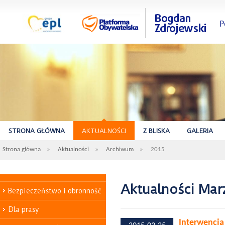
P
STRONA GŁÓWNA
AKTUALNOŚCI
Z BLISKA
GALERIA
Strona główna
»
Aktualności
»
Archiwum
»
2015
Aktualności Mar
Bezpieczeństwo i obronność
Dla prasy
Interwencja