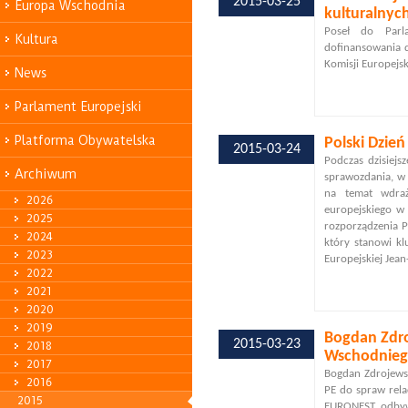
2015-03-25
Europa Wschodnia
kulturalnyc
Poseł do Parla
Kultura
dofinansowania d
Komisji Europejsk
News
Parlament Europejski
Platforma Obywatelska
Polski Dzień
2015-03-24
Podczas dzisiejs
Archiwum
sprawozdania, w 
na temat wdraż
2026
europejskiego w 
2025
rozporządzenia P
2024
który stanowi k
2023
Europejskiej Jean
2022
2021
2020
2019
Bogdan Zdro
2015-03-23
2018
Wschodnie
2017
Bogdan Zdrojewsk
2016
PE do spraw rela
2015
EURONEST odbywa