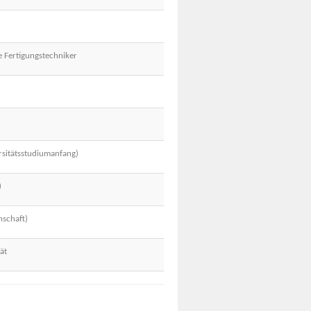
 Fertigungstechniker
ersitätsstudiumanfang)
)
nschaft)
ät