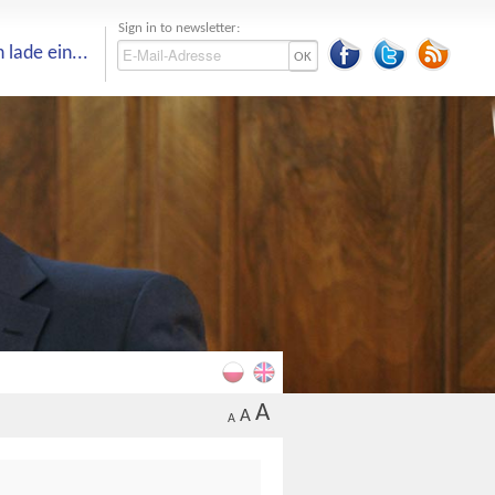
Sign in to newsletter:
h lade ein...
OK
A
A
A