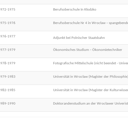
1972-1975
Berufsoberschule In Kłodzko
1975-1976
Berufsoberschule Nr 4 in Wrocław – spangebende
1976-1977
Adjunkt bei Polnischer Staatsbahn
1977-1979
Ökonomisches Studium – Ökonomietechniker
1978-1979
Fotografische Mittelschule (nicht beendet - Univ
1979-1983
Universität in Wrocław (Magister der Philosophie
1982-1985
Universität in Wrocław (Magister der Kulturwisse
1989-1990
Doktorandenstudium an der Wrocławer Univerist