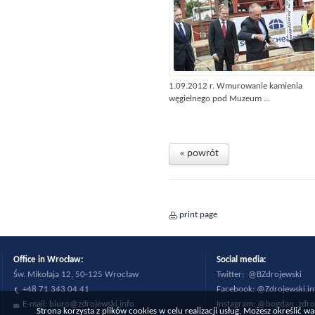
1.09.2012 r. Wmurowanie kamienia
węgielnego pod Muzeum ...
« powrót
print page
Office in Wrocław:
Social medi
Św. Mikołaja 12, 50-125 Wrocław
Twitter:
@BZdrojewski
+48 71 343 04 41
Facebook:
@Zdrojewski.in
E-mail:
biuro@zdrojewski.info
Instagram:
@bogdan_zdro
Strona korzysta z plików cookies w celu realizacji usług. Możesz określić