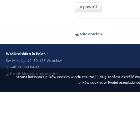
« powrót
seite drucken
Wahlkreisbüro in Polen :
Św. Mikołaja 12, 50-125 Wrocław
+48 71 343 04 41
E-mail:
biuro@zdrojewski.info
Strona korzysta z plików cookies w celu realizacji usług. Możesz określić
plików cookies w Twojej przeglądarce