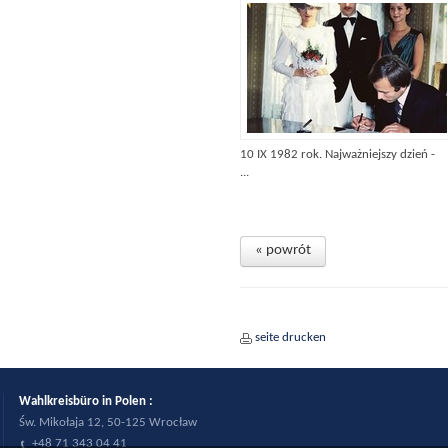
10 IX 1982 rok. Najważniejszy dzień -
...
« powrót
seite drucken
Wahlkreisbüro in Polen :
Św. Mikołaja 12, 50-125 Wrocław
+48 71 343 04 41