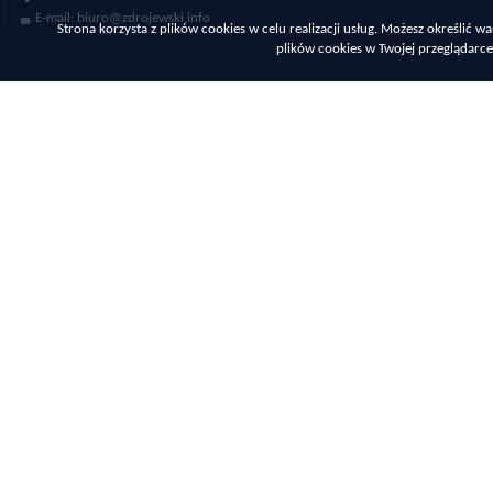
E-mail:
biuro@zdrojewski.info
Strona korzysta z plików cookies w celu realizacji usług. Możesz określić
plików cookies w Twojej przeglądarce