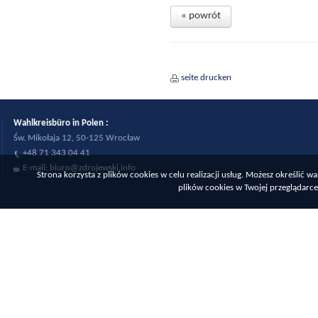
« powrót
seite drucken
Wahlkreisbüro in Polen :
Św. Mikołaja 12, 50-125 Wrocław
+48 71 343 04 41
E-mail:
biuro@zdrojewski.info
Strona korzysta z plików cookies w celu realizacji usług. Możesz określić
plików cookies w Twojej przeglądarce