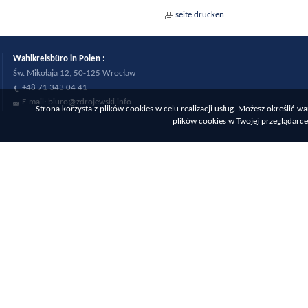
seite drucken
Wahlkreisbüro in Polen :
Św. Mikołaja 12, 50-125 Wrocław
+48 71 343 04 41
E-mail:
biuro@zdrojewski.info
Strona korzysta z plików cookies w celu realizacji usług. Możesz określić
plików cookies w Twojej przeglądarce