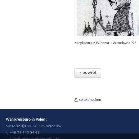
Karykatura z Wieczoru Wrocławia '93
« powrót
seite drucken
Wahlkreisbüro in Polen :
Św. Mikołaja 12, 50-125 Wrocław
+48 71 343 04 41