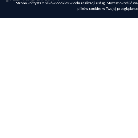
E-mail:
biuro@zdrojewski.info
Strona korzysta z plików cookies w celu realizacji usług. Możesz określić
plików cookies w Twojej przeglądarce