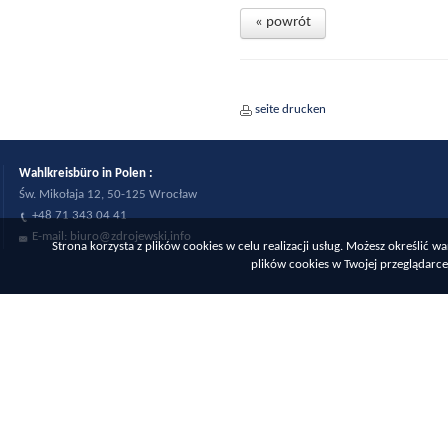
« powrót
seite drucken
Wahlkreisbüro in Polen :
Św. Mikołaja 12, 50-125 Wrocław
+48 71 343 04 41
E-mail:
biuro@zdrojewski.info
Strona korzysta z plików cookies w celu realizacji usług. Możesz określić
plików cookies w Twojej przeglądarce